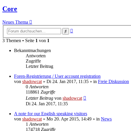
Core
Neues Thema
Erweiterte
Suche
Suche
3 Themen • Seite
1
von
1
Bekanntmachungen
Antworten
Zugriffe
Letzter Beitrag
Foren-Registrierung / User account registration
von
shadowcat
»
Di 24. Jan 2017, 11:35
» in
Freie Diskussion
0
Antworten
118861
Zugriffe
Letzter Beitrag
von
shadowcat
Di 24. Jan 2017, 11:35
A note for our English speaking visitors
von
shadowcat
»
Mo 20. Apr 2015, 14:49
» in
News
1
Antworten
174718
Zugriffe