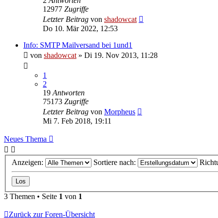
2
Antworten
12977
Zugriffe
Letzter Beitrag
von
shadowcat
Do 10. Mär 2022, 12:53
Info: SMTP Mailversand bei 1und1
von
shadowcat
»
Di 19. Nov 2013, 11:28
1
2
19
Antworten
75173
Zugriffe
Letzter Beitrag
von
Morpheus
Mi 7. Feb 2018, 19:11
Neues Thema
Anzeigen:
Sortiere nach:
Richt
3 Themen • Seite
1
von
1
Zurück zur Foren-Übersicht