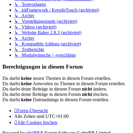
↳ Testvorlagen
↳ kitFramework / KeepInTouch (archiviert)
↳ Archiv
↳ Vorstellungsrunde (archiviert)
↳ Videos (archiviert)
↳ Website Baker 2.8.3 (archiviert)
↳ Archiv
↳ Kompatible Addons (archiviert)
↳ Testberichte
↳ Modulwünsche / -vorschläge
Berechtigungen in diesem Forum
Du darfst
keine
neuen Themen in diesem Forum erstellen.
Du darfst
keine
Antworten zu Themen in diesem Forum erstellen.
Du darfst deine Beiträge in diesem Forum
nicht
ändern.
Du darfst deine Beiträge in diesem Forum
nicht
löschen.
Du darfst
keine
Dateianhänge in diesem Forum erstellen.
Foren-Übersicht
Alle Zeiten sind
UTC+01:00
Alle Cookies löschen
Powered by
phpBB
® Forum Software © phpBB Limited