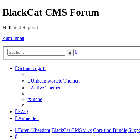
BlackCat CMS Forum
Hilfe und Support
Zum Inhalt
Erweiterte
Suche
Suche
Schnellzugriff
Unbeantwortete Themen
Aktive Themen
Suche
FAQ
Anmelden
Foren-Übersicht
BlackCat CMS v1.x
Core und Bundle
Suppo
Suche