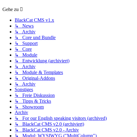
Gehe zu
BlackCat CMS v1.x
↳ News
↳ Archiv
↳ Core und Bundle
↳ Support
↳ Core
↳ Module
↳ Entwicklung (archiviert)
↳ Archiv
↳ Module & Templates
↳ Original-Addons
↳ Archiv
Sonstiges
↳ Freie Diskussion
↳ Tipps & Tricks
↳ Showroom
Archiv
↳ For our English speaking visitors (archived)
↳ BlackCat CMS v2.0 (archiviert)
↳ BlackCat CMS v2.0 - Archiv
↳ Modul: WYSIWYG ("MultiColumn")