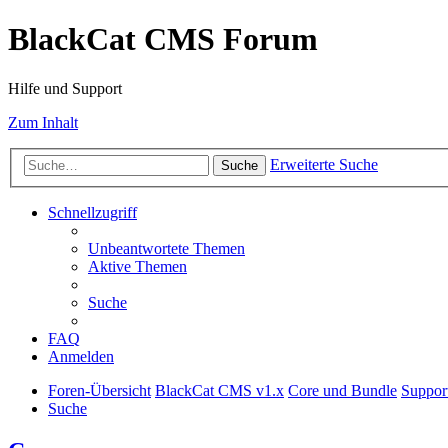
BlackCat CMS Forum
Hilfe und Support
Zum Inhalt
Erweiterte Suche
Suche
Schnellzugriff
Unbeantwortete Themen
Aktive Themen
Suche
FAQ
Anmelden
Foren-Übersicht
BlackCat CMS v1.x
Core und Bundle
Suppor
Suche