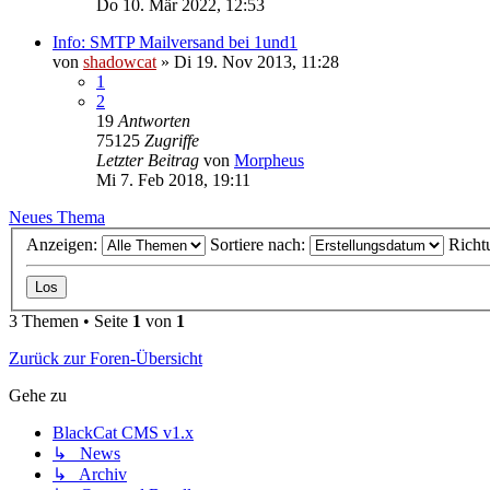
Do 10. Mär 2022, 12:53
Info: SMTP Mailversand bei 1und1
von
shadowcat
»
Di 19. Nov 2013, 11:28
1
2
19
Antworten
75125
Zugriffe
Letzter Beitrag
von
Morpheus
Mi 7. Feb 2018, 19:11
Neues Thema
Anzeigen:
Sortiere nach:
Richt
3 Themen • Seite
1
von
1
Zurück zur Foren-Übersicht
Gehe zu
BlackCat CMS v1.x
↳ News
↳ Archiv