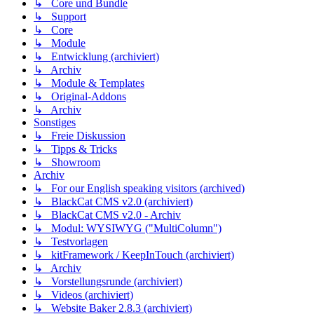
↳ Core und Bundle
↳ Support
↳ Core
↳ Module
↳ Entwicklung (archiviert)
↳ Archiv
↳ Module & Templates
↳ Original-Addons
↳ Archiv
Sonstiges
↳ Freie Diskussion
↳ Tipps & Tricks
↳ Showroom
Archiv
↳ For our English speaking visitors (archived)
↳ BlackCat CMS v2.0 (archiviert)
↳ BlackCat CMS v2.0 - Archiv
↳ Modul: WYSIWYG ("MultiColumn")
↳ Testvorlagen
↳ kitFramework / KeepInTouch (archiviert)
↳ Archiv
↳ Vorstellungsrunde (archiviert)
↳ Videos (archiviert)
↳ Website Baker 2.8.3 (archiviert)