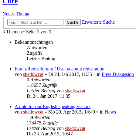
Core
Neues Thema
Erweiterte Suche
Suche
3 Themen • Seite
1
von
1
Bekanntmachungen
Antworten
Zugriffe
Letzter Beitrag
Foren-Registrierung / User account registration
von
shadowcat
»
Di 24. Jan 2017, 11:35
» in
Freie Diskussion
0
Antworten
118657
Zugriffe
Letzter Beitrag
von
shadowcat
Di 24. Jan 2017, 11:35
A note for our English speaking visitors
von
shadowcat
»
Mo 20. Apr 2015, 14:49
» in
News
1
Antworten
174475
Zugriffe
Letzter Beitrag
von
shadowcat
Do 23. Apr 2015, 10:47