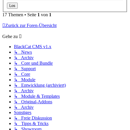
17 Themen • Seite
1
von
1
Zurück zur Foren-Übersicht
Gehe zu
BlackCat CMS v1.x
↳ News
↳ Archiv
↳ Core und Bundle
↳ Support
↳ Core
↳ Module
↳ Entwicklung (archiviert)
↳ Archiv
↳ Module & Templates
↳ Original-Addons
↳ Archiv
Sonstiges
↳ Freie Diskussion
↳ Tipps & Tricks
↳ Showroom