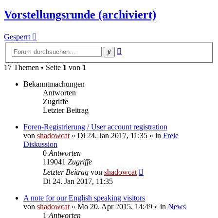
Vorstellungsrunde (archiviert)
Gesperrt
Erweiterte
Suche
Suche
17 Themen • Seite
1
von
1
Bekanntmachungen
Antworten
Zugriffe
Letzter Beitrag
Foren-Registrierung / User account registration
von
shadowcat
»
Di 24. Jan 2017, 11:35
» in
Freie
Diskussion
0
Antworten
119041
Zugriffe
Letzter Beitrag
von
shadowcat
Di 24. Jan 2017, 11:35
A note for our English speaking visitors
von
shadowcat
»
Mo 20. Apr 2015, 14:49
» in
News
1
Antworten