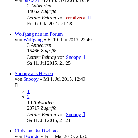
von
buxxcat
»
Do 15. Okt 2015, 16:34
2
Antworten
14662
Zugriffe
Letzter Beitrag
von
creativecat
Fr 16. Okt 2015, 21:58
Wolfgang neu im Forum
von
Wolfgang
»
Fr 19. Jun 2015, 22:40
3
Antworten
15466
Zugriffe
Letzter Beitrag
von
Snoopy
Sa 11. Jul 2015, 21:25
Snoopy aus Hessen
von
Snoopy
»
Mi 1. Jul 2015, 12:49
1
2
10
Antworten
28717
Zugriffe
Letzter Beitrag
von
Snoopy
Sa 11. Jul 2015, 21:21
Christian aka Dwingo
von
Dwingo
»
Fr 1. Mai 2015, 23:26