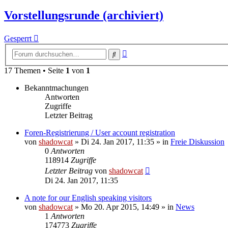
Vorstellungsrunde (archiviert)
Gesperrt
Erweiterte
Suche
Suche
17 Themen • Seite
1
von
1
Bekanntmachungen
Antworten
Zugriffe
Letzter Beitrag
Foren-Registrierung / User account registration
von
shadowcat
»
Di 24. Jan 2017, 11:35
» in
Freie Diskussion
0
Antworten
118914
Zugriffe
Letzter Beitrag
von
shadowcat
Di 24. Jan 2017, 11:35
A note for our English speaking visitors
von
shadowcat
»
Mo 20. Apr 2015, 14:49
» in
News
1
Antworten
174773
Zugriffe