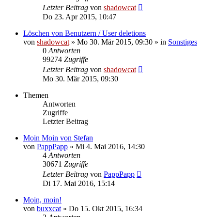
Letzter Beitrag
von
shadowcat
Do 23. Apr 2015, 10:47
Löschen von Benutzern / User deletions
von
shadowcat
»
Mo 30. Mär 2015, 09:30
» in
Sonstiges
0
Antworten
99274
Zugriffe
Letzter Beitrag
von
shadowcat
Mo 30. Mär 2015, 09:30
Themen
Antworten
Zugriffe
Letzter Beitrag
Moin Moin von Stefan
von
PappPapp
»
Mi 4. Mai 2016, 14:30
4
Antworten
30671
Zugriffe
Letzter Beitrag
von
PappPapp
Di 17. Mai 2016, 15:14
Moin, moin!
von
buxxcat
»
Do 15. Okt 2015, 16:34