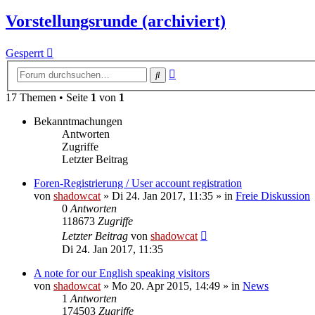
Vorstellungsrunde (archiviert)
Gesperrt
Erweiterte
Suche
Suche
17 Themen • Seite
1
von
1
Bekanntmachungen
Antworten
Zugriffe
Letzter Beitrag
Foren-Registrierung / User account registration
von
shadowcat
»
Di 24. Jan 2017, 11:35
» in
Freie Diskussion
0
Antworten
118673
Zugriffe
Letzter Beitrag
von
shadowcat
Di 24. Jan 2017, 11:35
A note for our English speaking visitors
von
shadowcat
»
Mo 20. Apr 2015, 14:49
» in
News
1
Antworten
174503
Zugriffe