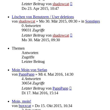
Letzter Beitrag
von
shadowcat
Do 23. Apr 2015, 10:47
Löschen von Benutzern / User deletions
von
shadowcat
»
Mo 30. Mär 2015, 09:30
» in
Sonstiges
0
Antworten
99031
Zugriffe
Letzter Beitrag
von
shadowcat
Mo 30. Mär 2015, 09:30
Themen
Antworten
Zugriffe
Letzter Beitrag
Moin Moin von Stefan
von
PappPapp
»
Mi 4. Mai 2016, 14:30
4
Antworten
30654
Zugriffe
Letzter Beitrag
von
PappPapp
Di 17. Mai 2016, 15:14
Moin, moin!
von
buxxcat
»
Do 15. Okt 2015, 16:34