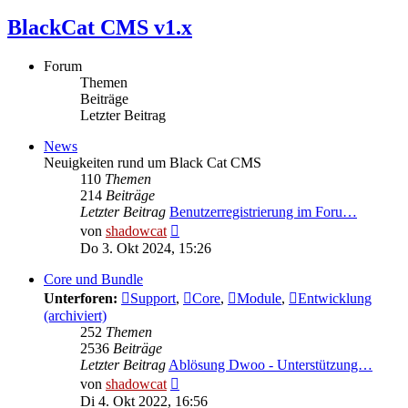
BlackCat CMS v1.x
Forum
Themen
Beiträge
Letzter Beitrag
News
Neuigkeiten rund um Black Cat CMS
110
Themen
214
Beiträge
Letzter Beitrag
Benutzerregistrierung im Foru…
Neuester
von
shadowcat
Beitrag
Do 3. Okt 2024, 15:26
Core und Bundle
Unterforen:
Support
,
Core
,
Module
,
Entwicklung
(archiviert)
252
Themen
2536
Beiträge
Letzter Beitrag
Ablösung Dwoo - Unterstützung…
Neuester
von
shadowcat
Beitrag
Di 4. Okt 2022, 16:56