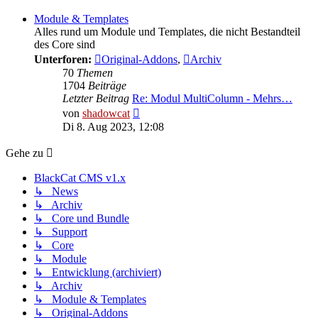
Module & Templates
Alles rund um Module und Templates, die nicht Bestandteil
des Core sind
Unterforen:
Original-Addons
,
Archiv
70
Themen
1704
Beiträge
Letzter Beitrag
Re: Modul MultiColumn - Mehrs…
Neuester
von
shadowcat
Beitrag
Di 8. Aug 2023, 12:08
Gehe zu
BlackCat CMS v1.x
↳ News
↳ Archiv
↳ Core und Bundle
↳ Support
↳ Core
↳ Module
↳ Entwicklung (archiviert)
↳ Archiv
↳ Module & Templates
↳ Original-Addons