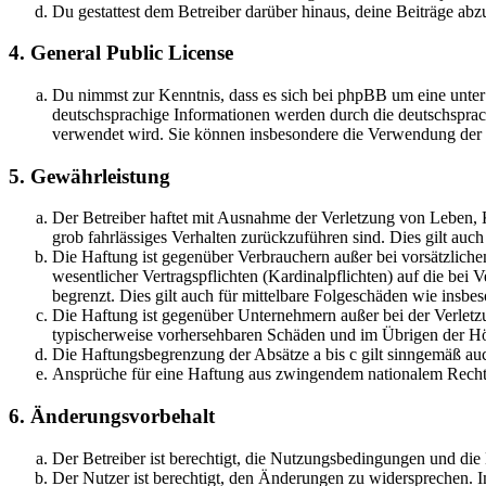
Du gestattest dem Betreiber darüber hinaus, deine Beiträge abz
4. General Public License
Du nimmst zur Kenntnis, dass es sich bei phpBB um eine unter
deutschsprachige Informationen werden durch die deutschsprac
verwendet wird. Sie können insbesondere die Verwendung der S
5. Gewährleistung
Der Betreiber haftet mit Ausnahme der Verletzung von Leben, Kö
grob fahrlässiges Verhalten zurückzuführen sind. Dies gilt au
Die Haftung ist gegenüber Verbrauchern außer bei vorsätzlich
wesentlicher Vertragspflichten (Kardinalpflichten) auf die be
begrenzt. Dies gilt auch für mittelbare Folgeschäden wie ins
Die Haftung ist gegenüber Unternehmern außer bei der Verletzu
typischerweise vorhersehbaren Schäden und im Übrigen der Höh
Die Haftungsbegrenzung der Absätze a bis c gilt sinngemäß auc
Ansprüche für eine Haftung aus zwingendem nationalem Recht 
6. Änderungsvorbehalt
Der Betreiber ist berechtigt, die Nutzungsbedingungen und di
Der Nutzer ist berechtigt, den Änderungen zu widersprechen. I