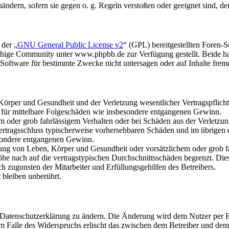
uändern, sofern sie gegen o. g. Regeln verstoßen oder geeignet sind, 
 der „
GNU General Public License v2
“ (GPL) bereitgestellten Foren
hige Community unter www.phpbb.de zur Verfügung gestellt. Beide hab
oftware für bestimmte Zwecke nicht untersagen oder auf Inhalte frem
rper und Gesundheit und der Verletzung wesentlicher Vertragspflichten
ch für mittelbare Folgeschäden wie insbesondere entgangenen Gewinn.
em oder grob fahrlässigem Verhalten oder bei Schäden aus der Verletz
i Vertragsschluss typischerweise vorhersehbaren Schäden und im übrigen
besondere entgangenen Gewinn.
ng von Leben, Körper und Gesundheit oder vorsätzlichem oder grob fah
e nach auf die vertragstypischen Durchschnittsschäden begrenzt. Dies
h zugunsten der Mitarbeiter und Erfüllungsgehilfen des Betreibers.
bleiben unberührt.
e Datenschutzerklärung zu ändern. Die Änderung wird dem Nutzer per E-
m Falle des Widerspruchs erlischt das zwischen dem Betreiber und dem 