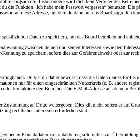
it ihm sorgsam um. Insbesondere wird dich kein Vertreter des Betreibe
nst du die Funktion „Ich habe mein Passwort vergessen“ benutzen. Di
asswort an diese Adresse, mit dem du dann auf das Board zugreifen kan
r spezifizierten Daten zu speichern, um das Board betreiben und anbiet
ssenabwägung zwischen deinen und seinen Interessen sowie den Interes
-Kennung zu speichern, sofern dies zur Gefahrenabwehr oder zur recht
möglichen. Du bist dir daher bewusst, dass die Daten deines Profils und
mationen nur für einen eingeschränkten Nutzerkreis (z. B. andere regist
oder kontaktiere den Betreiber. Die E-Mail-Adresse aus deinem Profil 
r Zustimmung an Dritte weitergeben. Dies gilt nicht, sofern er auf Gr
zung rechtlicher Interessen erforderlich sind.
ngegebenen Kontaktdaten zu kontaktieren, sofern dies zur Übermittlung z