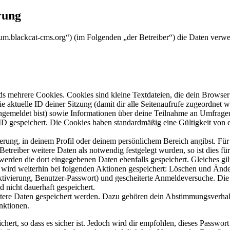
rung
rum.blackcat-cms.org“) (im Folgenden „der Betreiber“) die Daten ver
s mehrere Cookies. Cookies sind kleine Textdateien, die dein Browser 
ie aktuelle ID deiner Sitzung (damit dir alle Seitenaufrufe zugeordnet
angemeldet bist) sowie Informationen über deine Teilnahme an Umfragen
ID gespeichert. Die Cookies haben standardmäßig eine Gültigkeit von e
ierung, in deinem Profil oder deinem persönlichem Bereich angibst. Für
reiber weitere Daten als notwendig festgelegt wurden, so ist dies für 
 werden die dort eingegebenen Daten ebenfalls gespeichert. Gleiches gi
e wird weiterhin bei folgenden Aktionen gespeichert: Löschen und Änd
ktivierung, Benutzer-Passwort) und gescheiterte Anmeldeversuche. D
d nicht dauerhaft gespeichert.
eitere Daten gespeichert werden. Dazu gehören dein Abstimmungsverhal
nktionen.
ert, so dass es sicher ist. Jedoch wird dir empfohlen, dieses Passwor