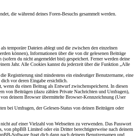
wendet, die während deines Foren-Besuchs gesammelt werden.
als temporäre Dateien ablegt und die zwischen den einzelnen
 werden können), Informationen über die von dir gelesenen Beiträge
 (sofern du nicht angemeldet bist) gespeichert. Ferner werden deine
inem Jahr. Alle Cookies kannst du jederzeit über die Funktion „Alle
 die Registrierung sind mindestens ein eindeutiger Benutzername, eine
dich vor deren Eingabe ersichtlich.
lt, wenn du einen Beitrag als Entwurf zwischenspeicherst. In diesen
ern von Beiträgen (dazu zählen Private Nachrichten und Umfragen),
ie von deinem Browser übermittelte Browser-Kennzeichnung (User
ten bei Umfragen, der Gelesen-Status von deinen Beiträgen oder
t nicht auf einer Vielzahl von Webseiten zu verwenden. Das Passwort
rs, von phpBB Limited oder ein Dritter berechtigterweise nach deinem
e phpBB-Software fragt dich dann nach deinem Benutzernamen und