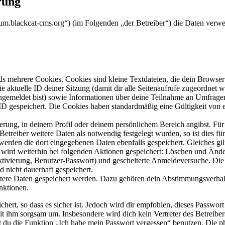
rung
rum.blackcat-cms.org“) (im Folgenden „der Betreiber“) die Daten ver
s mehrere Cookies. Cookies sind kleine Textdateien, die dein Browser 
ie aktuelle ID deiner Sitzung (damit dir alle Seitenaufrufe zugeordnet
angemeldet bist) sowie Informationen über deine Teilnahme an Umfragen
ID gespeichert. Die Cookies haben standardmäßig eine Gültigkeit von e
ierung, in deinem Profil oder deinem persönlichem Bereich angibst. Für
reiber weitere Daten als notwendig festgelegt wurden, so ist dies für 
 werden die dort eingegebenen Daten ebenfalls gespeichert. Gleiches gi
e wird weiterhin bei folgenden Aktionen gespeichert: Löschen und Änd
ktivierung, Benutzer-Passwort) und gescheiterte Anmeldeversuche. D
d nicht dauerhaft gespeichert.
eitere Daten gespeichert werden. Dazu gehören dein Abstimmungsverhal
nktionen.
ert, so dass es sicher ist. Jedoch wird dir empfohlen, dieses Passwor
it ihm sorgsam um. Insbesondere wird dich kein Vertreter des Betreibe
nst du die Funktion „Ich habe mein Passwort vergessen“ benutzen. Di