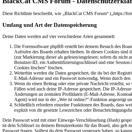
BlackCat CMS Forum - Datenschutzerklä
Diese Richtlinie beschreibt, wie „BlackCat CMS Forum“ („https://fo
Umfang und Art der Datenspeicherung
Deine Daten werden auf vier verschiedene Arten gesammelt:
Die Forensoftware phpBB erstellt bei deinem Besuch des Board
Aufrufen des Boards erhalten bleiben. In diesen Cookies sind d
(zur Markierung dieser als gelesen/ungelesen; sofern du nicht 
Benutzer-ID, ein Authentifizierungsschlüssel und eine Session-
Cookies löschen“ löschen.
Weiterhin werden die Daten gespeichert, die du bei der Registr
E-Mail-Adresse und ein Passwort notwendig. Wenn durch den Bet
Wenn du einen Beitrag oder eine private Nachricht erstellst, so
Fällen wird auch deine IP-Adresse gespeichert. Die IP-Adress
Änderungen an zentralen Profildaten (E-Mail-Adresse, Kontoa
Agent) wird nur in der „Wer ist online?“-Funktion angezeigt un
Schließlich erfordern einzelne Funktionen des Boards, dass w
explizit von dir gesetzte Lesezeichen oder Benachrichtigungsfu
Dein Passwort wird mit einer Einwege-Verschlüsselung (Hash) gespeich
ist dein Schlüssel zu deinem Benutzerkonto für das Board, also geh m
Passwort fragen. Solltest du dein Passwort vergessen haben, so kan