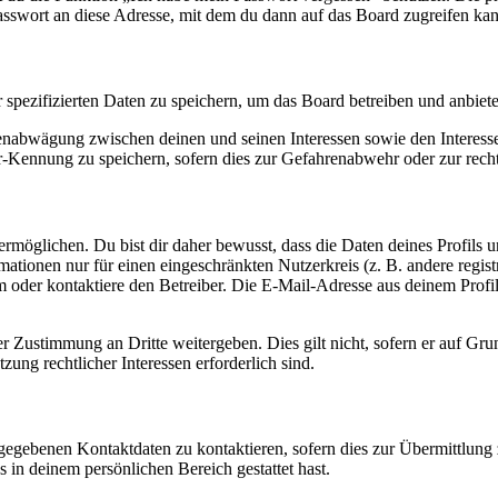
asswort an diese Adresse, mit dem du dann auf das Board zugreifen kan
r spezifizierten Daten zu speichern, um das Board betreiben und anbiet
ssenabwägung zwischen deinen und seinen Interessen sowie den Interes
-Kennung zu speichern, sofern dies zur Gefahrenabwehr oder zur recht
möglichen. Du bist dir daher bewusst, dass die Daten deines Profils und
mationen nur für einen eingeschränkten Nutzerkreis (z. B. andere regist
oder kontaktiere den Betreiber. Die E-Mail-Adresse aus deinem Profil 
r Zustimmung an Dritte weitergeben. Dies gilt nicht, sofern er auf Gr
zung rechtlicher Interessen erforderlich sind.
ngegebenen Kontaktdaten zu kontaktieren, sofern dies zur Übermittlung z
s in deinem persönlichen Bereich gestattet hast.