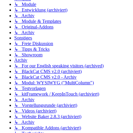
↳ Module
↳ Entwicklung (archiviert)
↳ Archiv
↳ Module & Templates
↳ Original-Addons
↳ Archiv
Sonstiges
↳ Freie Diskussion
↳ Tipps & Tricks
↳ Showroom
Archiv
↳ For our English speaking visitors (archived)
↳ BlackCat CMS v2.0 (archiviert)
↳ BlackCat CMS v2.0 - Archiv
↳ Modul: WYSIWYG ("MultiColumn")
↳ Testvorlagen
↳ kitFramework / KeepInTouch (archiviert)
↳ Archiv
↳ Vorstellungsrunde (archiviert)
↳ Videos (archiviert)
↳ Website Baker 2.8.3 (archiviert)
↳ Archiv
↳ Kompatible Addons (archiviert)