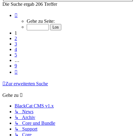
Die Suche ergab 206 Treffer
Seite
1
Gehe zu Seite:
von
9
1
2
3
4
5
…
9
Nächste
Zur erweiterten Suche
Gehe zu
BlackCat CMS v1.x
↳ News
↳ Archiv
↳ Core und Bundle
↳ Support
↳ Core