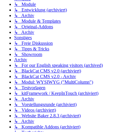
↳ Module
↳ Entwicklung (archiviert)
↳ Archiv
↳ Module & Templates
↳ Original-Addons
↳ Archiv
Sonstiges
↳ Freie Diskussion
↳ Tipps & Tricks
↳ Showroom
Archiv
↳ For our English speaking visitors (archived)
↳ BlackCat CMS v2.0 (archiviert)
↳ BlackCat CMS v2.0 - Archiv
↳ Modul: WYSIWYG ("MultiColumn")
↳ Testvorlagen
↳ kitFramework / KeepInTouch (archiviert)
↳ Archiv
↳ Vorstellungsrunde (archiviert)
↳ Videos (archiviert)
↳ Website Baker 2.8.3 (archiviert)
↳ Archiv
↳ Kompatible Addons (archiviert)