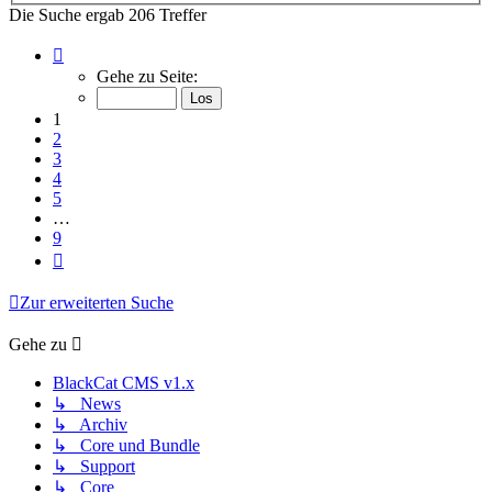
Die Suche ergab 206 Treffer
Seite
1
Gehe zu Seite:
von
9
1
2
3
4
5
…
9
Nächste
Zur erweiterten Suche
Gehe zu
BlackCat CMS v1.x
↳ News
↳ Archiv
↳ Core und Bundle
↳ Support
↳ Core