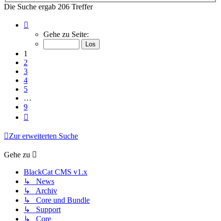
Die Suche ergab 206 Treffer
Seite
1
Gehe zu Seite:
von
9
1
2
3
4
5
…
9
Nächste
Zur erweiterten Suche
Gehe zu
BlackCat CMS v1.x
↳ News
↳ Archiv
↳ Core und Bundle
↳ Support
↳ Core