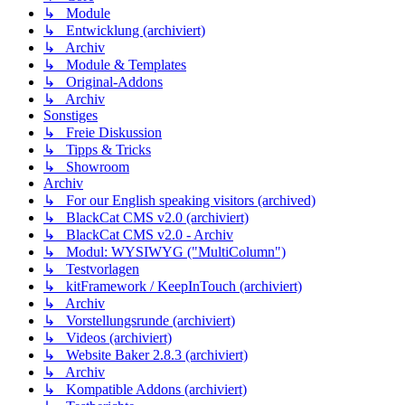
↳ Module
↳ Entwicklung (archiviert)
↳ Archiv
↳ Module & Templates
↳ Original-Addons
↳ Archiv
Sonstiges
↳ Freie Diskussion
↳ Tipps & Tricks
↳ Showroom
Archiv
↳ For our English speaking visitors (archived)
↳ BlackCat CMS v2.0 (archiviert)
↳ BlackCat CMS v2.0 - Archiv
↳ Modul: WYSIWYG ("MultiColumn")
↳ Testvorlagen
↳ kitFramework / KeepInTouch (archiviert)
↳ Archiv
↳ Vorstellungsrunde (archiviert)
↳ Videos (archiviert)
↳ Website Baker 2.8.3 (archiviert)
↳ Archiv
↳ Kompatible Addons (archiviert)