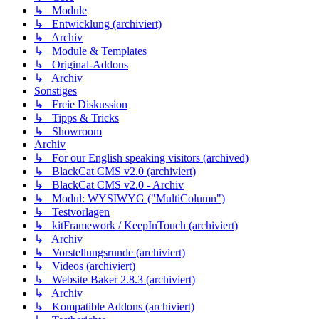
↳ Module
↳ Entwicklung (archiviert)
↳ Archiv
↳ Module & Templates
↳ Original-Addons
↳ Archiv
Sonstiges
↳ Freie Diskussion
↳ Tipps & Tricks
↳ Showroom
Archiv
↳ For our English speaking visitors (archived)
↳ BlackCat CMS v2.0 (archiviert)
↳ BlackCat CMS v2.0 - Archiv
↳ Modul: WYSIWYG ("MultiColumn")
↳ Testvorlagen
↳ kitFramework / KeepInTouch (archiviert)
↳ Archiv
↳ Vorstellungsrunde (archiviert)
↳ Videos (archiviert)
↳ Website Baker 2.8.3 (archiviert)
↳ Archiv
↳ Kompatible Addons (archiviert)