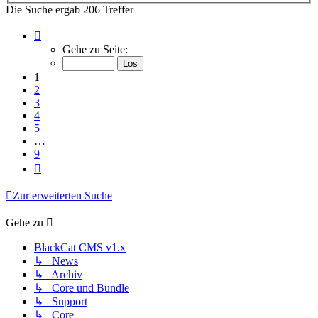
Die Suche ergab 206 Treffer
Seite
1
Gehe zu Seite:
von
9
1
2
3
4
5
…
9
Nächste
Zur erweiterten Suche
Gehe zu
BlackCat CMS v1.x
↳ News
↳ Archiv
↳ Core und Bundle
↳ Support
↳ Core