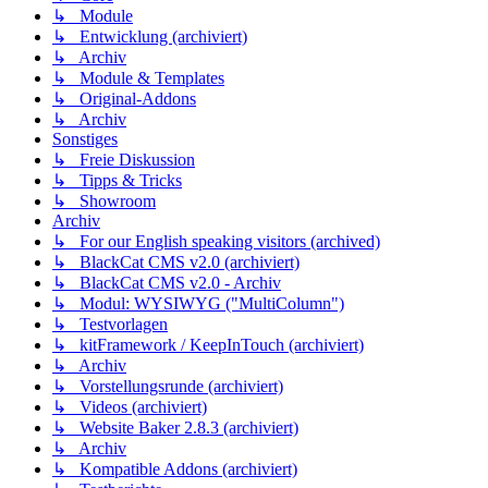
↳ Module
↳ Entwicklung (archiviert)
↳ Archiv
↳ Module & Templates
↳ Original-Addons
↳ Archiv
Sonstiges
↳ Freie Diskussion
↳ Tipps & Tricks
↳ Showroom
Archiv
↳ For our English speaking visitors (archived)
↳ BlackCat CMS v2.0 (archiviert)
↳ BlackCat CMS v2.0 - Archiv
↳ Modul: WYSIWYG ("MultiColumn")
↳ Testvorlagen
↳ kitFramework / KeepInTouch (archiviert)
↳ Archiv
↳ Vorstellungsrunde (archiviert)
↳ Videos (archiviert)
↳ Website Baker 2.8.3 (archiviert)
↳ Archiv
↳ Kompatible Addons (archiviert)