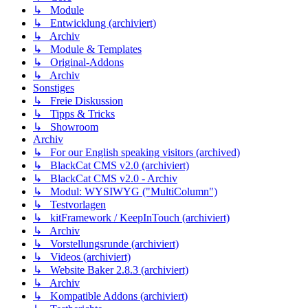
↳ Module
↳ Entwicklung (archiviert)
↳ Archiv
↳ Module & Templates
↳ Original-Addons
↳ Archiv
Sonstiges
↳ Freie Diskussion
↳ Tipps & Tricks
↳ Showroom
Archiv
↳ For our English speaking visitors (archived)
↳ BlackCat CMS v2.0 (archiviert)
↳ BlackCat CMS v2.0 - Archiv
↳ Modul: WYSIWYG ("MultiColumn")
↳ Testvorlagen
↳ kitFramework / KeepInTouch (archiviert)
↳ Archiv
↳ Vorstellungsrunde (archiviert)
↳ Videos (archiviert)
↳ Website Baker 2.8.3 (archiviert)
↳ Archiv
↳ Kompatible Addons (archiviert)