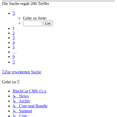
Die Suche ergab 206 Treffer
Seite
1
Gehe zu Seite:
von
9
1
2
3
4
5
…
9
Nächste
Zur erweiterten Suche
Gehe zu
BlackCat CMS v1.x
↳ News
↳ Archiv
↳ Core und Bundle
↳ Support
↳ Core