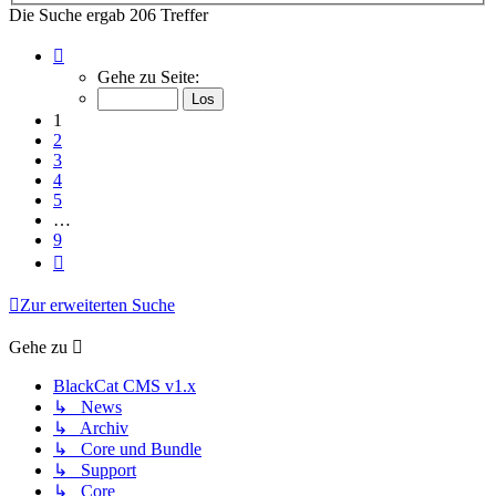
Die Suche ergab 206 Treffer
Seite
1
Gehe zu Seite:
von
9
1
2
3
4
5
…
9
Nächste
Zur erweiterten Suche
Gehe zu
BlackCat CMS v1.x
↳ News
↳ Archiv
↳ Core und Bundle
↳ Support
↳ Core