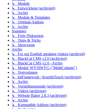
↳ Module
↳ Entwicklung (archiviert)
↳ Archiv
↳ Module & Templates
↳ Original-Addons
↳ Archiv
Sonstiges
↳ Freie Diskussion
↳ Tipps & Tricks
↳ Showroom
Archiv
↳ For our English speaking visitors (archived)
↳ BlackCat CMS v2.0 (archiviert)
↳ BlackCat CMS v2.0 - Archiv
↳ Modul: WYSIWYG ("MultiColumn")
↳ Testvorlagen
↳ kitFramework / KeepInTouch (archiviert)
↳ Archiv
↳ Vorstellungsrunde (archiviert)
↳ Videos (archiviert)
↳ Website Baker 2.8.3 (archiviert)
↳ Archiv
↳ Kompatible Addons (archiviert)