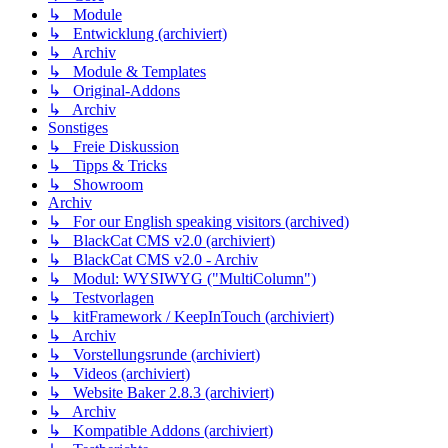
↳ Module
↳ Entwicklung (archiviert)
↳ Archiv
↳ Module & Templates
↳ Original-Addons
↳ Archiv
Sonstiges
↳ Freie Diskussion
↳ Tipps & Tricks
↳ Showroom
Archiv
↳ For our English speaking visitors (archived)
↳ BlackCat CMS v2.0 (archiviert)
↳ BlackCat CMS v2.0 - Archiv
↳ Modul: WYSIWYG ("MultiColumn")
↳ Testvorlagen
↳ kitFramework / KeepInTouch (archiviert)
↳ Archiv
↳ Vorstellungsrunde (archiviert)
↳ Videos (archiviert)
↳ Website Baker 2.8.3 (archiviert)
↳ Archiv
↳ Kompatible Addons (archiviert)