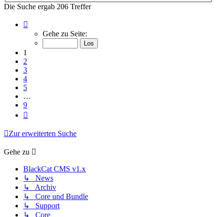
Die Suche ergab 206 Treffer
Seite
1
Gehe zu Seite:
von
9
1
2
3
4
5
…
9
Nächste
Zur erweiterten Suche
Gehe zu
BlackCat CMS v1.x
↳ News
↳ Archiv
↳ Core und Bundle
↳ Support
↳ Core