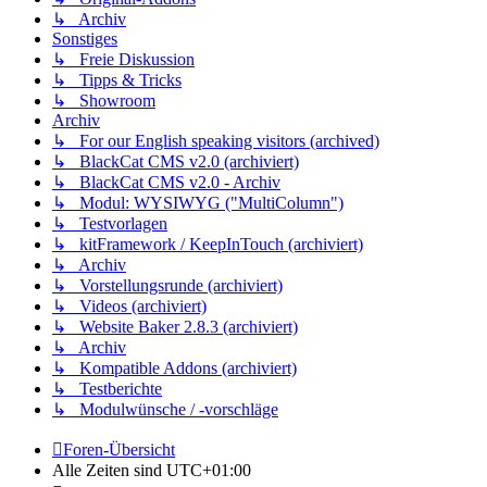
↳ Archiv
Sonstiges
↳ Freie Diskussion
↳ Tipps & Tricks
↳ Showroom
Archiv
↳ For our English speaking visitors (archived)
↳ BlackCat CMS v2.0 (archiviert)
↳ BlackCat CMS v2.0 - Archiv
↳ Modul: WYSIWYG ("MultiColumn")
↳ Testvorlagen
↳ kitFramework / KeepInTouch (archiviert)
↳ Archiv
↳ Vorstellungsrunde (archiviert)
↳ Videos (archiviert)
↳ Website Baker 2.8.3 (archiviert)
↳ Archiv
↳ Kompatible Addons (archiviert)
↳ Testberichte
↳ Modulwünsche / -vorschläge
Foren-Übersicht
Alle Zeiten sind
UTC+01:00