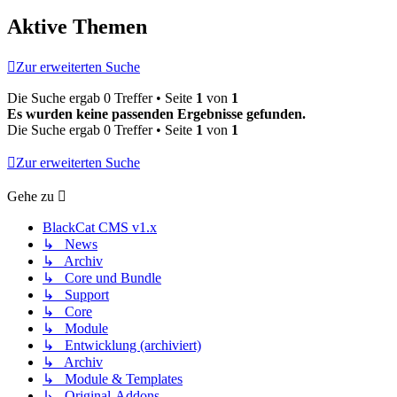
Aktive Themen
Zur erweiterten Suche
Die Suche ergab 0 Treffer • Seite
1
von
1
Es wurden keine passenden Ergebnisse gefunden.
Die Suche ergab 0 Treffer • Seite
1
von
1
Zur erweiterten Suche
Gehe zu
BlackCat CMS v1.x
↳ News
↳ Archiv
↳ Core und Bundle
↳ Support
↳ Core
↳ Module
↳ Entwicklung (archiviert)
↳ Archiv
↳ Module & Templates
↳ Original-Addons