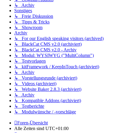
↳ Archiv
Sonstiges
↳ Freie Diskussion
↳ Tipps & Tricks
↳ Showroom
Archiv
↳ For our English speaking visitors (archived)
↳ BlackCat CMS v2.0 (archiviert)
↳ BlackCat CMS v2.0 - Archiv
↳ Modul: WYSIWYG ("MultiColumn")
↳ Testvorlagen
↳ kitFramework / KeepInTouch (archiviert)
↳ Archiv
↳ Vorstellungsrunde (archiviert)
↳ Videos (archiviert)
↳ Website Baker 2.8.3 (archiviert)
↳ Archiv
↳ Kompatible Addons (archiviert)
↳ Testberichte
↳ Modulwünsche / -vorschläge
Foren-Übersicht
Alle Zeiten sind
UTC+01:00