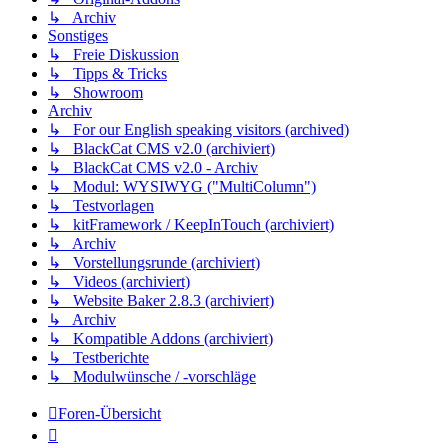
↳ Archiv
Sonstiges
↳ Freie Diskussion
↳ Tipps & Tricks
↳ Showroom
Archiv
↳ For our English speaking visitors (archived)
↳ BlackCat CMS v2.0 (archiviert)
↳ BlackCat CMS v2.0 - Archiv
↳ Modul: WYSIWYG ("MultiColumn")
↳ Testvorlagen
↳ kitFramework / KeepInTouch (archiviert)
↳ Archiv
↳ Vorstellungsrunde (archiviert)
↳ Videos (archiviert)
↳ Website Baker 2.8.3 (archiviert)
↳ Archiv
↳ Kompatible Addons (archiviert)
↳ Testberichte
↳ Modulwünsche / -vorschläge
Foren-Übersicht