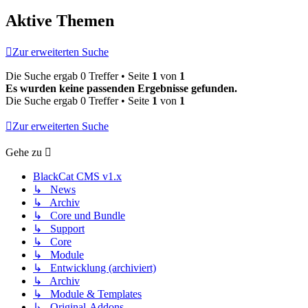
Aktive Themen
Zur erweiterten Suche
Die Suche ergab 0 Treffer • Seite
1
von
1
Es wurden keine passenden Ergebnisse gefunden.
Die Suche ergab 0 Treffer • Seite
1
von
1
Zur erweiterten Suche
Gehe zu
BlackCat CMS v1.x
↳ News
↳ Archiv
↳ Core und Bundle
↳ Support
↳ Core
↳ Module
↳ Entwicklung (archiviert)
↳ Archiv
↳ Module & Templates
↳ Original-Addons