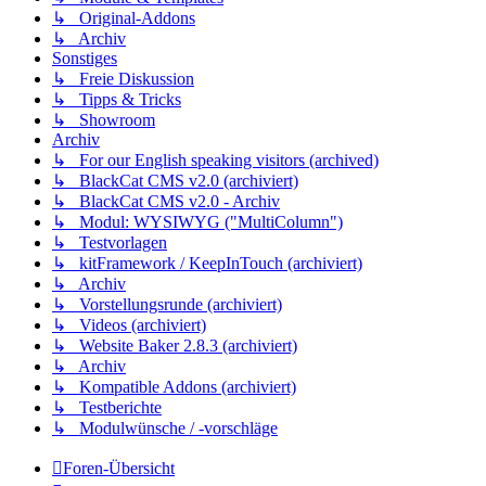
↳ Original-Addons
↳ Archiv
Sonstiges
↳ Freie Diskussion
↳ Tipps & Tricks
↳ Showroom
Archiv
↳ For our English speaking visitors (archived)
↳ BlackCat CMS v2.0 (archiviert)
↳ BlackCat CMS v2.0 - Archiv
↳ Modul: WYSIWYG ("MultiColumn")
↳ Testvorlagen
↳ kitFramework / KeepInTouch (archiviert)
↳ Archiv
↳ Vorstellungsrunde (archiviert)
↳ Videos (archiviert)
↳ Website Baker 2.8.3 (archiviert)
↳ Archiv
↳ Kompatible Addons (archiviert)
↳ Testberichte
↳ Modulwünsche / -vorschläge
Foren-Übersicht