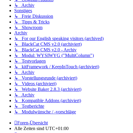
↳ Archiv
Sonstiges
↳ Freie Diskussion
↳ Tipps & Tricks
↳ Showroom
Archiv
↳ For our English speaking visitors (archived)
↳ BlackCat CMS v2.0 (archiviert)
↳ BlackCat CMS v2.0 - Archiv
↳ Modul: WYSIWYG ("MultiColumn")
↳ Testvorlagen
↳ kitFramework / KeepInTouch (archiviert)
↳ Archiv
↳ Vorstellungsrunde (archiviert)
↳ Videos (archiviert)
↳ Website Baker 2.8.3 (archiviert)
↳ Archiv
↳ Kompatible Addons (archiviert)
↳ Testberichte
↳ Modulwünsche / -vorschläge
Foren-Übersicht
Alle Zeiten sind
UTC+01:00