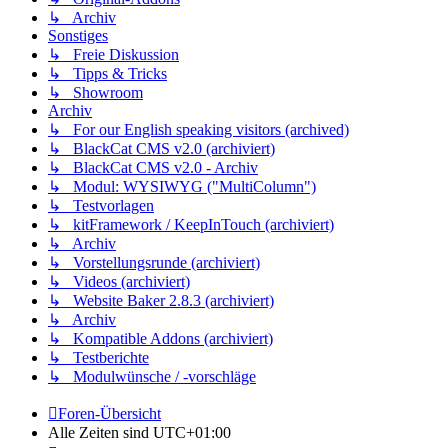
↳ Archiv
Sonstiges
↳ Freie Diskussion
↳ Tipps & Tricks
↳ Showroom
Archiv
↳ For our English speaking visitors (archived)
↳ BlackCat CMS v2.0 (archiviert)
↳ BlackCat CMS v2.0 - Archiv
↳ Modul: WYSIWYG ("MultiColumn")
↳ Testvorlagen
↳ kitFramework / KeepInTouch (archiviert)
↳ Archiv
↳ Vorstellungsrunde (archiviert)
↳ Videos (archiviert)
↳ Website Baker 2.8.3 (archiviert)
↳ Archiv
↳ Kompatible Addons (archiviert)
↳ Testberichte
↳ Modulwünsche / -vorschläge
Foren-Übersicht
Alle Zeiten sind
UTC+01:00