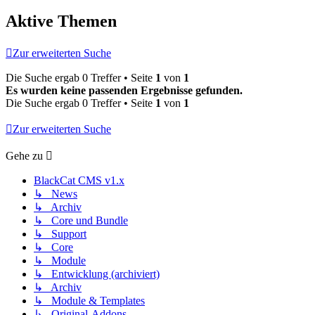
Aktive Themen
Zur erweiterten Suche
Die Suche ergab 0 Treffer • Seite
1
von
1
Es wurden keine passenden Ergebnisse gefunden.
Die Suche ergab 0 Treffer • Seite
1
von
1
Zur erweiterten Suche
Gehe zu
BlackCat CMS v1.x
↳ News
↳ Archiv
↳ Core und Bundle
↳ Support
↳ Core
↳ Module
↳ Entwicklung (archiviert)
↳ Archiv
↳ Module & Templates
↳ Original-Addons