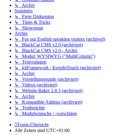
↳ Archiv
Sonstiges
↳ Freie Diskussion
↳ Tipps & Tricks
↳ Showroom
Archiv
↳ For our English speaking visitors (archived)
↳ BlackCat CMS v2.0 (archiviert)
↳ BlackCat CMS v2.0 - Archiv
↳ Modul: WYSIWYG ("MultiColumn")
↳ Testvorlagen
↳ kitFramework / KeepInTouch (archiviert)
↳ Archiv
↳ Vorstellungsrunde (archiviert)
↳ Videos (archiviert)
↳ Website Baker 2.8.3 (archiviert)
↳ Archiv
↳ Kompatible Addons (archiviert)
↳ Testberichte
↳ Modulwünsche / -vorschläge
Foren-Übersicht
Alle Zeiten sind
UTC+01:00