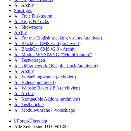
↳ Archiv
Sonstiges
↳ Freie Diskussion
↳ Tipps & Tricks
↳ Showroom
Archiv
↳ For our English speaking visitors (archived)
↳ BlackCat CMS v2.0 (archiviert)
↳ BlackCat CMS v2.0 - Archiv
↳ Modul: WYSIWYG ("MultiColumn")
↳ Testvorlagen
↳ kitFramework / KeepInTouch (archiviert)
↳ Archiv
↳ Vorstellungsrunde (archiviert)
↳ Videos (archiviert)
↳ Website Baker 2.8.3 (archiviert)
↳ Archiv
↳ Kompatible Addons (archiviert)
↳ Testberichte
↳ Modulwünsche / -vorschläge
Foren-Übersicht
Alle Zeiten sind
UTC+01:00