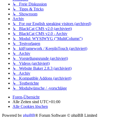
↳ Freie Diskussion
↳ Tipps & Tricks
↳ Showroom
Archiv
↳ For our English speaking visitors (archived)
↳ BlackCat CMS v2.0 (archiviert)
↳ BlackCat CMS v2.0 - Archiv
↳ Modul: WYSIWYG ("MultiColumn")
↳ Testvorlagen
↳ kitFramework / KeepInTouch (archiviert)
↳ Archiv
↳ Vorstellungsrunde (archiviert)
↳ Videos (archiviert)
↳ Website Baker 2.8.3 (archiviert)
↳ Archiv
↳ Kompatible Addons (archiviert)
↳ Testberichte
↳ Modulwünsche / -vorschläge
Foren-Übersicht
Alle Zeiten sind
UTC+01:00
Alle Cookies löschen
Powered by
phpBB
® Forum Software © phpBB Limited