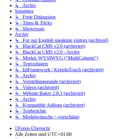
↳ Archiv
Sonstiges
↳ Freie Diskussion
↳ Tipps & Tricks
↳ Showroom
Archiv
↳ For our English speaking visitors (archived)
↳ BlackCat CMS v2.0 (archiviert)
↳ BlackCat CMS v2.0 - Archiv
↳ Modul: WYSIWYG ("MultiColumn")
↳ Testvorlagen
↳ kitFramework / KeepInTouch (archiviert)
↳ Archiv
↳ Vorstellungsrunde (archiviert)
↳ Videos (archiviert)
↳ Website Baker 2.8.3 (archiviert)
↳ Archiv
↳ Kompatible Addons (archiviert)
↳ Testberichte
↳ Modulwünsche / -vorschläge
Foren-Übersicht
Alle Zeiten sind
UTC+01:00