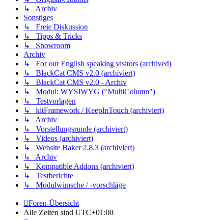
↳ Archiv
Sonstiges
↳ Freie Diskussion
↳ Tipps & Tricks
↳ Showroom
Archiv
↳ For our English speaking visitors (archived)
↳ BlackCat CMS v2.0 (archiviert)
↳ BlackCat CMS v2.0 - Archiv
↳ Modul: WYSIWYG ("MultiColumn")
↳ Testvorlagen
↳ kitFramework / KeepInTouch (archiviert)
↳ Archiv
↳ Vorstellungsrunde (archiviert)
↳ Videos (archiviert)
↳ Website Baker 2.8.3 (archiviert)
↳ Archiv
↳ Kompatible Addons (archiviert)
↳ Testberichte
↳ Modulwünsche / -vorschläge
Foren-Übersicht
Alle Zeiten sind
UTC+01:00