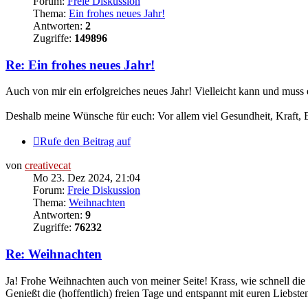
Forum:
Freie Diskussion
Thema:
Ein frohes neues Jahr!
Antworten:
2
Zugriffe:
149896
Re: Ein frohes neues Jahr!
Auch von mir ein erfolgreiches neues Jahr! Vielleicht kann und muss 
Deshalb meine Wünsche für euch: Vor allem viel Gesundheit, Kraft,
Rufe den Beitrag auf
von
creativecat
Mo 23. Dez 2024, 21:04
Forum:
Freie Diskussion
Thema:
Weihnachten
Antworten:
9
Zugriffe:
76232
Re: Weihnachten
Ja! Frohe Weihnachten auch von meiner Seite! Krass, wie schnell die 
Genießt die (hoffentlich) freien Tage und entspannt mit euren Liebste