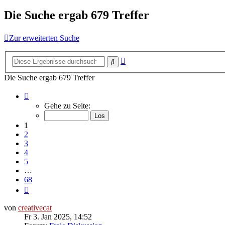
Die Suche ergab 679 Treffer
Zur erweiterten Suche
Erweiterte
Suche
Suche
Die Suche ergab 679 Treffer
Seite
1
Gehe zu Seite:
von
68
1
2
3
4
5
…
68
Nächste
von
creativecat
Fr 3. Jan 2025, 14:52