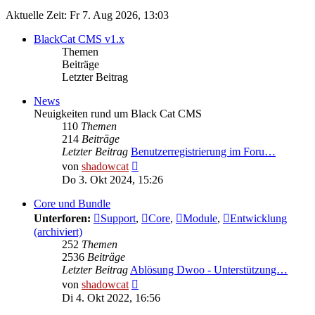
Aktuelle Zeit: Fr 7. Aug 2026, 13:03
BlackCat CMS v1.x
Themen
Beiträge
Letzter Beitrag
News
Neuigkeiten rund um Black Cat CMS
110
Themen
214
Beiträge
Letzter Beitrag
Benutzerregistrierung im Foru…
Neuester
von
shadowcat
Beitrag
Do 3. Okt 2024, 15:26
Core und Bundle
Unterforen:
Support
,
Core
,
Module
,
Entwicklung
(archiviert)
252
Themen
2536
Beiträge
Letzter Beitrag
Ablösung Dwoo - Unterstützung…
Neuester
von
shadowcat
Beitrag
Di 4. Okt 2022, 16:56