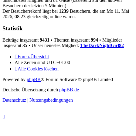
unsichtbares Mitglied und 81 Gäste (basierend auf den aktiven
Besuchern der letzten 5 Minuten)
Der Besucherrekord liegt bei
1239
Besuchern, die am Mo 11. Mai
2026, 08:23 gleichzeitig online waren.
Statistik
Beiträge insgesamt
9431
• Themen insgesamt
994
• Mitglieder
insgesamt
35
• Unser neuestes Mitglied:
TheDarkNightGirl82
Foren-Übersicht
Alle Zeiten sind
UTC+01:00
Alle Cookies löschen
Powered by
phpBB
® Forum Software © phpBB Limited
Deutsche Übersetzung durch
phpBB.de
Datenschutz
|
Nutzungsbedingungen