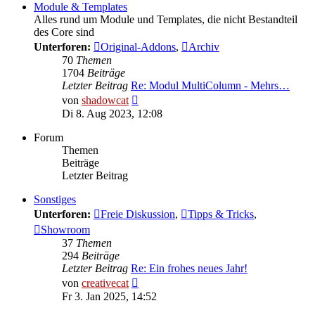
Module & Templates
Alles rund um Module und Templates, die nicht Bestandteil
des Core sind
Unterforen:
Original-Addons
,
Archiv
70
Themen
1704
Beiträge
Letzter Beitrag
Re: Modul MultiColumn - Mehrs…
Neuester
von
shadowcat
Beitrag
Di 8. Aug 2023, 12:08
Forum
Themen
Beiträge
Letzter Beitrag
Sonstiges
Unterforen:
Freie Diskussion
,
Tipps & Tricks
,
Showroom
37
Themen
294
Beiträge
Letzter Beitrag
Re: Ein frohes neues Jahr!
Neuester
von
creativecat
Beitrag
Fr 3. Jan 2025, 14:52