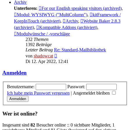
Archiv
Unterforen:
For our English speaking visitors (archived)
,
Modul: WYSIWYG ("MultiColumn")
,
kitFramework /
KeepInTouch (archiviert)
,
Archiv
,
Website Baker 2.8.3
(archiviert)
,
Kompatible Addons (archiviert)
,
Modulwünsche / -vorschläge
232
Themen
1392
Beiträge
Letzter Beitrag
Re: Standard-Mailbibliothek
Neuester
von
shadowcat
Beitrag
Di 12. Apr 2022, 12:41
Anmelden
Benutzername:
Passwort:
Ich habe mein Passwort vergessen
|
Angemeldet bleiben
Wer ist online?
Insgesamt sind
82
Besucher online :: 0 sichtbare Mitglieder, 1