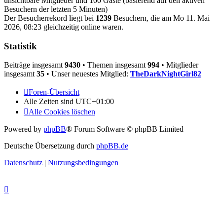
unsichtbare Mitglieder und 100 Gäste (basierend auf den aktiven
Besuchern der letzten 5 Minuten)
Der Besucherrekord liegt bei
1239
Besuchern, die am Mo 11. Mai
2026, 08:23 gleichzeitig online waren.
Statistik
Beiträge insgesamt
9430
• Themen insgesamt
994
• Mitglieder
insgesamt
35
• Unser neuestes Mitglied:
TheDarkNightGirl82
Foren-Übersicht
Alle Zeiten sind
UTC+01:00
Alle Cookies löschen
Powered by
phpBB
® Forum Software © phpBB Limited
Deutsche Übersetzung durch
phpBB.de
Datenschutz
|
Nutzungsbedingungen