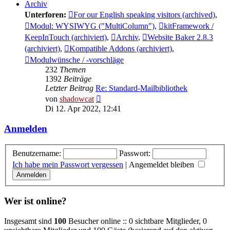
Archiv
Unterforen:
For our English speaking visitors (archived)
,
Modul: WYSIWYG ("MultiColumn")
,
kitFramework /
KeepInTouch (archiviert)
,
Archiv
,
Website Baker 2.8.3
(archiviert)
,
Kompatible Addons (archiviert)
,
Modulwünsche / -vorschläge
232
Themen
1392
Beiträge
Letzter Beitrag
Re: Standard-Mailbibliothek
Neuester
von
shadowcat
Beitrag
Di 12. Apr 2022, 12:41
Anmelden
Benutzername:
Passwort:
Ich habe mein Passwort vergessen
|
Angemeldet bleiben
Wer ist online?
Insgesamt sind
100
Besucher online :: 0 sichtbare Mitglieder, 0