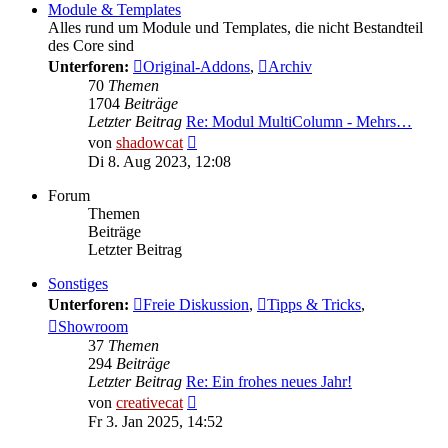
Module & Templates
Alles rund um Module und Templates, die nicht Bestandteil
des Core sind
Unterforen:
Original-Addons
,
Archiv
70
Themen
1704
Beiträge
Letzter Beitrag
Re: Modul MultiColumn - Mehrs…
Neuester
von
shadowcat
Beitrag
Di 8. Aug 2023, 12:08
Forum
Themen
Beiträge
Letzter Beitrag
Sonstiges
Unterforen:
Freie Diskussion
,
Tipps & Tricks
,
Showroom
37
Themen
294
Beiträge
Letzter Beitrag
Re: Ein frohes neues Jahr!
Neuester
von
creativecat
Beitrag
Fr 3. Jan 2025, 14:52