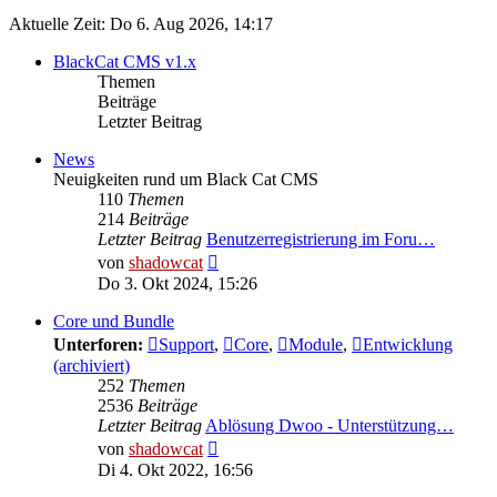
Aktuelle Zeit: Do 6. Aug 2026, 14:17
BlackCat CMS v1.x
Themen
Beiträge
Letzter Beitrag
News
Neuigkeiten rund um Black Cat CMS
110
Themen
214
Beiträge
Letzter Beitrag
Benutzerregistrierung im Foru…
Neuester
von
shadowcat
Beitrag
Do 3. Okt 2024, 15:26
Core und Bundle
Unterforen:
Support
,
Core
,
Module
,
Entwicklung
(archiviert)
252
Themen
2536
Beiträge
Letzter Beitrag
Ablösung Dwoo - Unterstützung…
Neuester
von
shadowcat
Beitrag
Di 4. Okt 2022, 16:56