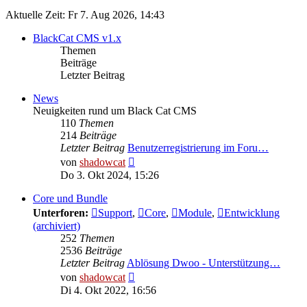
Aktuelle Zeit: Fr 7. Aug 2026, 14:43
BlackCat CMS v1.x
Themen
Beiträge
Letzter Beitrag
News
Neuigkeiten rund um Black Cat CMS
110
Themen
214
Beiträge
Letzter Beitrag
Benutzerregistrierung im Foru…
Neuester
von
shadowcat
Beitrag
Do 3. Okt 2024, 15:26
Core und Bundle
Unterforen:
Support
,
Core
,
Module
,
Entwicklung
(archiviert)
252
Themen
2536
Beiträge
Letzter Beitrag
Ablösung Dwoo - Unterstützung…
Neuester
von
shadowcat
Beitrag
Di 4. Okt 2022, 16:56