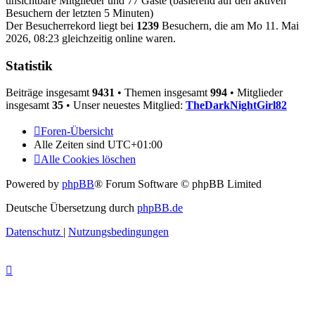
unsichtbare Mitglieder und 77 Gäste (basierend auf den aktiven
Besuchern der letzten 5 Minuten)
Der Besucherrekord liegt bei
1239
Besuchern, die am Mo 11. Mai
2026, 08:23 gleichzeitig online waren.
Statistik
Beiträge insgesamt
9431
• Themen insgesamt
994
• Mitglieder
insgesamt
35
• Unser neuestes Mitglied:
TheDarkNightGirl82
Foren-Übersicht
Alle Zeiten sind
UTC+01:00
Alle Cookies löschen
Powered by
phpBB
® Forum Software © phpBB Limited
Deutsche Übersetzung durch
phpBB.de
Datenschutz
|
Nutzungsbedingungen