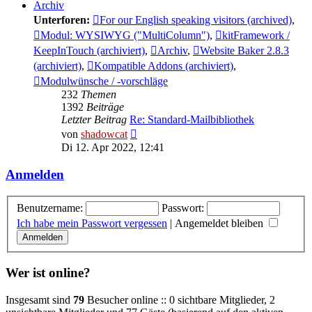
Archiv
Unterforen:
For our English speaking visitors (archived)
,
Modul: WYSIWYG ("MultiColumn")
,
kitFramework /
KeepInTouch (archiviert)
,
Archiv
,
Website Baker 2.8.3
(archiviert)
,
Kompatible Addons (archiviert)
,
Modulwünsche / -vorschläge
232
Themen
1392
Beiträge
Letzter Beitrag
Re: Standard-Mailbibliothek
Neuester
von
shadowcat
Beitrag
Di 12. Apr 2022, 12:41
Anmelden
Benutzername:
Passwort:
Ich habe mein Passwort vergessen
|
Angemeldet bleiben
Wer ist online?
Insgesamt sind
79
Besucher online :: 0 sichtbare Mitglieder, 2