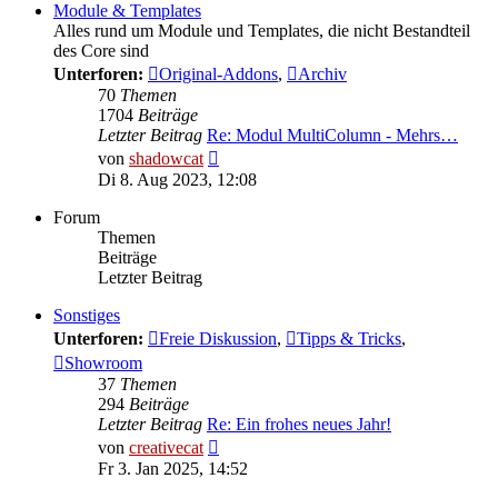
Module & Templates
Alles rund um Module und Templates, die nicht Bestandteil
des Core sind
Unterforen:
Original-Addons
,
Archiv
70
Themen
1704
Beiträge
Letzter Beitrag
Re: Modul MultiColumn - Mehrs…
Neuester
von
shadowcat
Beitrag
Di 8. Aug 2023, 12:08
Forum
Themen
Beiträge
Letzter Beitrag
Sonstiges
Unterforen:
Freie Diskussion
,
Tipps & Tricks
,
Showroom
37
Themen
294
Beiträge
Letzter Beitrag
Re: Ein frohes neues Jahr!
Neuester
von
creativecat
Beitrag
Fr 3. Jan 2025, 14:52