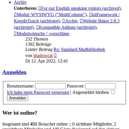
Archiv
Unterforen:
For our English speaking visitors (archived)
,
Modul: WYSIWYG ("MultiColumn")
,
kitFramework /
KeepInTouch (archiviert)
,
Archiv
,
Website Baker 2.8.3
(archiviert)
,
Kompatible Addons (archiviert)
,
Modulwünsche / -vorschläge
232
Themen
1392
Beiträge
Letzter Beitrag
Re: Standard-Mailbibliothek
Neuester
von
shadowcat
Beitrag
Di 12. Apr 2022, 12:41
Anmelden
Benutzername:
Passwort:
Ich habe mein Passwort vergessen
|
Angemeldet bleiben
Wer ist online?
Insgesamt sind
451
Besucher online :: 0 sichtbare Mitglieder, 2