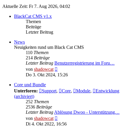
Aktuelle Zeit: Fr 7. Aug 2026, 04:02
BlackCat CMS v1.x
Themen
Beiträge
Letzter Beitrag
News
Neuigkeiten rund um Black Cat CMS
110
Themen
214
Beiträge
Letzter Beitrag
Benutzerregistrierung im Foru…
Neuester
von
shadowcat
Beitrag
Do 3. Okt 2024, 15:26
Core und Bundle
Unterforen:
Support
,
Core
,
Module
,
Entwicklung
(archiviert)
252
Themen
2536
Beiträge
Letzter Beitrag
Ablösung Dwoo - Unterstützung…
Neuester
von
shadowcat
Beitrag
Di 4. Okt 2022, 16:56