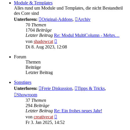
Module & Templates
Alles rund um Module und Templates, die nicht Bestandteil
des Core sind
Unterforen:
Original-Addons
,
Archiv
70
Themen
1704
Beiträge
Letzter Beitrag
Re: Modul MultiColumn - Mehrs…
Neuester
von
shadowcat
Beitrag
Di 8. Aug 2023, 12:08
Forum
Themen
Beiträge
Letzter Beitrag
Sonstiges
Unterforen:
Freie Diskussion
,
Tipps & Tricks
,
Showroom
37
Themen
294
Beiträge
Letzter Beitrag
Re: Ein frohes neues Jahr!
Neuester
von
creativecat
Beitrag
Fr 3. Jan 2025, 14:52