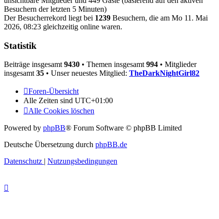
unsichtbare Mitglieder und 449 Gäste (basierend auf den aktiven
Besuchern der letzten 5 Minuten)
Der Besucherrekord liegt bei
1239
Besuchern, die am Mo 11. Mai
2026, 08:23 gleichzeitig online waren.
Statistik
Beiträge insgesamt
9430
• Themen insgesamt
994
• Mitglieder
insgesamt
35
• Unser neuestes Mitglied:
TheDarkNightGirl82
Foren-Übersicht
Alle Zeiten sind
UTC+01:00
Alle Cookies löschen
Powered by
phpBB
® Forum Software © phpBB Limited
Deutsche Übersetzung durch
phpBB.de
Datenschutz
|
Nutzungsbedingungen