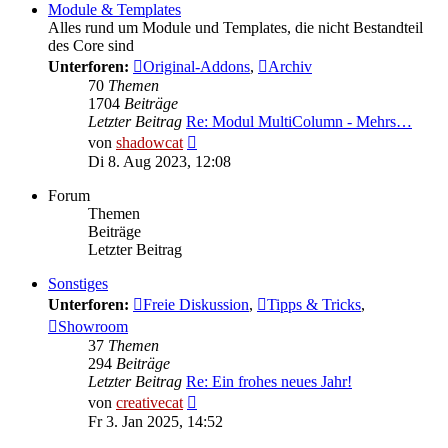
Module & Templates
Alles rund um Module und Templates, die nicht Bestandteil
des Core sind
Unterforen:
Original-Addons
,
Archiv
70
Themen
1704
Beiträge
Letzter Beitrag
Re: Modul MultiColumn - Mehrs…
Neuester
von
shadowcat
Beitrag
Di 8. Aug 2023, 12:08
Forum
Themen
Beiträge
Letzter Beitrag
Sonstiges
Unterforen:
Freie Diskussion
,
Tipps & Tricks
,
Showroom
37
Themen
294
Beiträge
Letzter Beitrag
Re: Ein frohes neues Jahr!
Neuester
von
creativecat
Beitrag
Fr 3. Jan 2025, 14:52