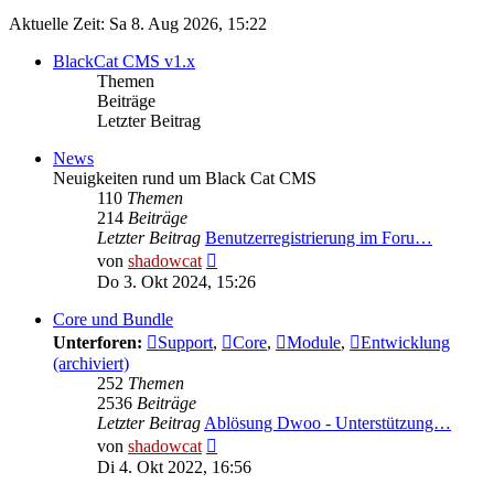
Aktuelle Zeit: Sa 8. Aug 2026, 15:22
BlackCat CMS v1.x
Themen
Beiträge
Letzter Beitrag
News
Neuigkeiten rund um Black Cat CMS
110
Themen
214
Beiträge
Letzter Beitrag
Benutzerregistrierung im Foru…
Neuester
von
shadowcat
Beitrag
Do 3. Okt 2024, 15:26
Core und Bundle
Unterforen:
Support
,
Core
,
Module
,
Entwicklung
(archiviert)
252
Themen
2536
Beiträge
Letzter Beitrag
Ablösung Dwoo - Unterstützung…
Neuester
von
shadowcat
Beitrag
Di 4. Okt 2022, 16:56