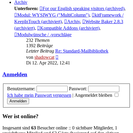
Archiv
Unterforen:
For our English speaking visitors (archived)
,
Modul: WYSIWYG ("MultiColumn")
,
kitFramework /
KeepInTouch (archiviert)
,
Archiv
,
Website Baker 2.8.3
(archiviert)
,
Kompatible Addons (archiviert)
,
Modulwünsche / -vorschläge
232
Themen
1392
Beiträge
Letzter Beitrag
Re: Standard-Mailbibliothek
Neuester
von
shadowcat
Beitrag
Di 12. Apr 2022, 12:41
Anmelden
Benutzername:
Passwort:
Ich habe mein Passwort vergessen
|
Angemeldet bleiben
Wer ist online?
Insgesamt sind
63
Besucher online :: 0 sichtbare Mitglieder, 1