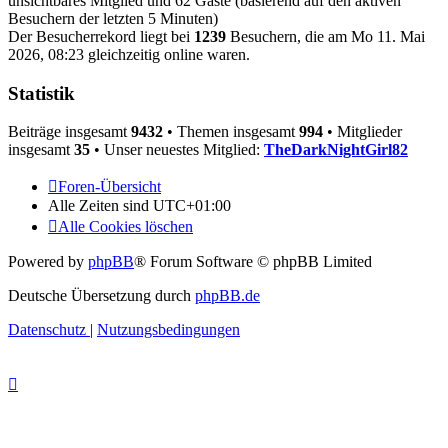
unsichtbares Mitglied und 62 Gäste (basierend auf den aktiven
Besuchern der letzten 5 Minuten)
Der Besucherrekord liegt bei
1239
Besuchern, die am Mo 11. Mai
2026, 08:23 gleichzeitig online waren.
Statistik
Beiträge insgesamt
9432
• Themen insgesamt
994
• Mitglieder
insgesamt
35
• Unser neuestes Mitglied:
TheDarkNightGirl82
Foren-Übersicht
Alle Zeiten sind
UTC+01:00
Alle Cookies löschen
Powered by
phpBB
® Forum Software © phpBB Limited
Deutsche Übersetzung durch
phpBB.de
Datenschutz
|
Nutzungsbedingungen