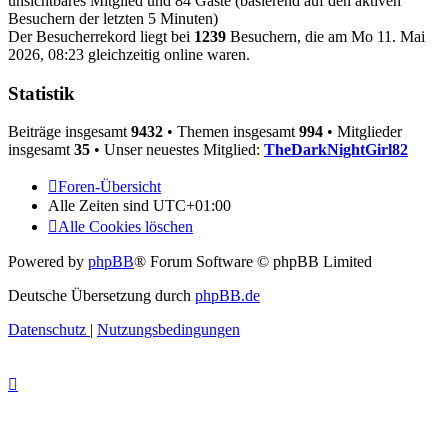
unsichtbares Mitglied und 84 Gäste (basierend auf den aktiven
Besuchern der letzten 5 Minuten)
Der Besucherrekord liegt bei
1239
Besuchern, die am Mo 11. Mai
2026, 08:23 gleichzeitig online waren.
Statistik
Beiträge insgesamt
9432
• Themen insgesamt
994
• Mitglieder
insgesamt
35
• Unser neuestes Mitglied:
TheDarkNightGirl82
Foren-Übersicht
Alle Zeiten sind
UTC+01:00
Alle Cookies löschen
Powered by
phpBB
® Forum Software © phpBB Limited
Deutsche Übersetzung durch
phpBB.de
Datenschutz
|
Nutzungsbedingungen