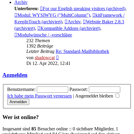
Archiv
Unterforen:
For our English speaking visitors (archived)
,
Modul: WYSIWYG ("MultiColumn")
,
kitFramework /
KeepInTouch (archiviert)
,
Archiv
,
Website Baker 2.8.3
(archiviert)
,
Kompatible Addons (archiviert)
,
Modulwünsche / -vorschläge
232
Themen
1392
Beiträge
Letzter Beitrag
Re: Standard-Mailbibliothek
Neuester
von
shadowcat
Beitrag
Di 12. Apr 2022, 12:41
Anmelden
Benutzername:
Passwort:
Ich habe mein Passwort vergessen
|
Angemeldet bleiben
Wer ist online?
Insgesamt sind
85
Besucher online :: 0 sichtbare Mitglieder, 1