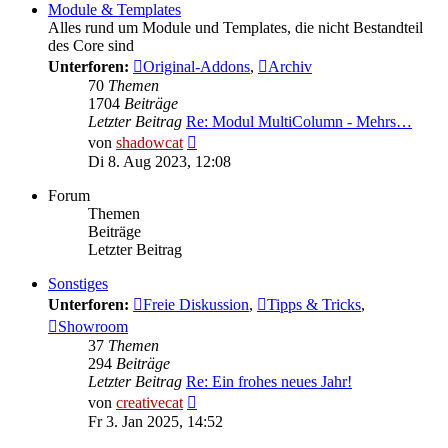
Module & Templates
Alles rund um Module und Templates, die nicht Bestandteil
des Core sind
Unterforen:
Original-Addons
,
Archiv
70
Themen
1704
Beiträge
Letzter Beitrag
Re: Modul MultiColumn - Mehrs…
Neuester
von
shadowcat
Beitrag
Di 8. Aug 2023, 12:08
Forum
Themen
Beiträge
Letzter Beitrag
Sonstiges
Unterforen:
Freie Diskussion
,
Tipps & Tricks
,
Showroom
37
Themen
294
Beiträge
Letzter Beitrag
Re: Ein frohes neues Jahr!
Neuester
von
creativecat
Beitrag
Fr 3. Jan 2025, 14:52