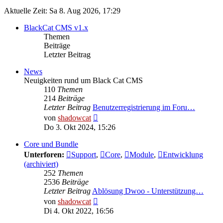
Aktuelle Zeit: Sa 8. Aug 2026, 17:29
BlackCat CMS v1.x
Themen
Beiträge
Letzter Beitrag
News
Neuigkeiten rund um Black Cat CMS
110
Themen
214
Beiträge
Letzter Beitrag
Benutzerregistrierung im Foru…
Neuester
von
shadowcat
Beitrag
Do 3. Okt 2024, 15:26
Core und Bundle
Unterforen:
Support
,
Core
,
Module
,
Entwicklung
(archiviert)
252
Themen
2536
Beiträge
Letzter Beitrag
Ablösung Dwoo - Unterstützung…
Neuester
von
shadowcat
Beitrag
Di 4. Okt 2022, 16:56