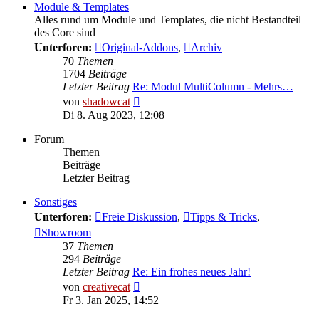
Module & Templates
Alles rund um Module und Templates, die nicht Bestandteil
des Core sind
Unterforen:
Original-Addons
,
Archiv
70
Themen
1704
Beiträge
Letzter Beitrag
Re: Modul MultiColumn - Mehrs…
Neuester
von
shadowcat
Beitrag
Di 8. Aug 2023, 12:08
Forum
Themen
Beiträge
Letzter Beitrag
Sonstiges
Unterforen:
Freie Diskussion
,
Tipps & Tricks
,
Showroom
37
Themen
294
Beiträge
Letzter Beitrag
Re: Ein frohes neues Jahr!
Neuester
von
creativecat
Beitrag
Fr 3. Jan 2025, 14:52