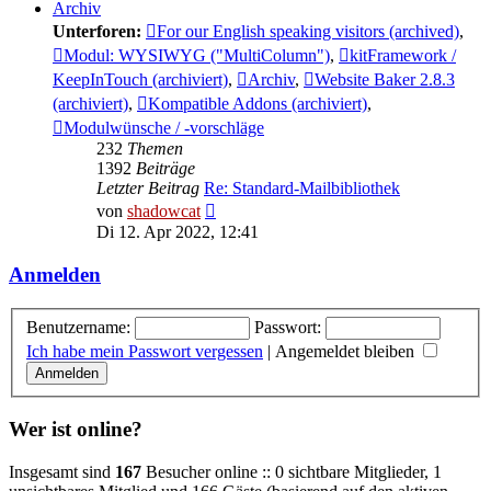
Archiv
Unterforen:
For our English speaking visitors (archived)
,
Modul: WYSIWYG ("MultiColumn")
,
kitFramework /
KeepInTouch (archiviert)
,
Archiv
,
Website Baker 2.8.3
(archiviert)
,
Kompatible Addons (archiviert)
,
Modulwünsche / -vorschläge
232
Themen
1392
Beiträge
Letzter Beitrag
Re: Standard-Mailbibliothek
Neuester
von
shadowcat
Beitrag
Di 12. Apr 2022, 12:41
Anmelden
Benutzername:
Passwort:
Ich habe mein Passwort vergessen
|
Angemeldet bleiben
Wer ist online?
Insgesamt sind
167
Besucher online :: 0 sichtbare Mitglieder, 1