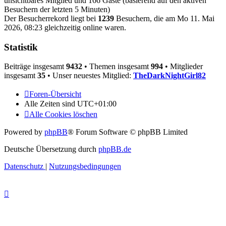
unsichtbares Mitglied und 166 Gäste (basierend auf den aktiven
Besuchern der letzten 5 Minuten)
Der Besucherrekord liegt bei
1239
Besuchern, die am Mo 11. Mai
2026, 08:23 gleichzeitig online waren.
Statistik
Beiträge insgesamt
9432
• Themen insgesamt
994
• Mitglieder
insgesamt
35
• Unser neuestes Mitglied:
TheDarkNightGirl82
Foren-Übersicht
Alle Zeiten sind
UTC+01:00
Alle Cookies löschen
Powered by
phpBB
® Forum Software © phpBB Limited
Deutsche Übersetzung durch
phpBB.de
Datenschutz
|
Nutzungsbedingungen