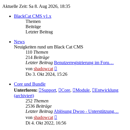
Aktuelle Zeit: Sa 8. Aug 2026, 18:35
BlackCat CMS v1.x
Themen
Beiträge
Letzter Beitrag
News
Neuigkeiten rund um Black Cat CMS
110
Themen
214
Beiträge
Letzter Beitrag
Benutzerregistrierung im Foru…
Neuester
von
shadowcat
Beitrag
Do 3. Okt 2024, 15:26
Core und Bundle
Unterforen:
Support
,
Core
,
Module
,
Entwicklung
(archiviert)
252
Themen
2536
Beiträge
Letzter Beitrag
Ablösung Dwoo - Unterstützung…
Neuester
von
shadowcat
Beitrag
Di 4. Okt 2022, 16:56