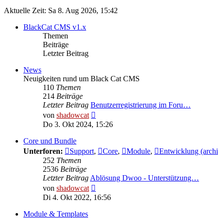
Aktuelle Zeit: Sa 8. Aug 2026, 15:42
BlackCat CMS v1.x
Themen
Beiträge
Letzter Beitrag
News
Neuigkeiten rund um Black Cat CMS
110
Themen
214
Beiträge
Letzter Beitrag
Benutzerregistrierung im Foru…
Neuester
von
shadowcat
Beitrag
Do 3. Okt 2024, 15:26
Core und Bundle
Unterforen:
Support
,
Core
,
Module
,
Entwicklung (archi
252
Themen
2536
Beiträge
Letzter Beitrag
Ablösung Dwoo - Unterstützung…
Neuester
von
shadowcat
Beitrag
Di 4. Okt 2022, 16:56
Module & Templates