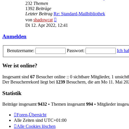
232
Themen
1392
Beiträge
Letzter Beitrag
Re: Standard-Mailbibliothek
Neuester
von
shadowcat
Beitrag
Di 12. Apr 2022, 12:41
Anmelden
Benutzername:
Passwort:
Ich ha
Wer ist online?
Insgesamt sind
67
Besucher online :: 0 sichtbare Mitglieder, 1 unsich
Der Besucherrekord liegt bei
1239
Besuchern, die am Mo 11. Mai 2026
Statistik
Beiträge insgesamt
9432
• Themen insgesamt
994
• Mitglieder insge
Foren-Übersicht
Alle Zeiten sind
UTC+01:00
Alle Cookies löschen