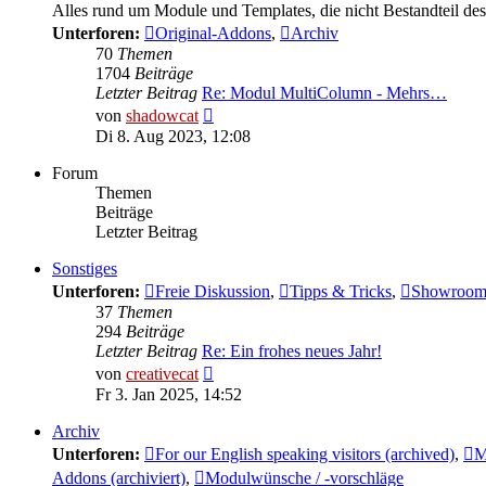
Alles rund um Module und Templates, die nicht Bestandteil des
Unterforen:
Original-Addons
,
Archiv
70
Themen
1704
Beiträge
Letzter Beitrag
Re: Modul MultiColumn - Mehrs…
Neuester
von
shadowcat
Beitrag
Di 8. Aug 2023, 12:08
Forum
Themen
Beiträge
Letzter Beitrag
Sonstiges
Unterforen:
Freie Diskussion
,
Tipps & Tricks
,
Showroo
37
Themen
294
Beiträge
Letzter Beitrag
Re: Ein frohes neues Jahr!
Neuester
von
creativecat
Beitrag
Fr 3. Jan 2025, 14:52
Archiv
Unterforen:
For our English speaking visitors (archived)
,
M
Addons (archiviert)
,
Modulwünsche / -vorschläge