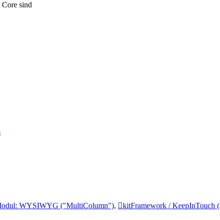
 Core sind
m
odul: WYSIWYG ("MultiColumn")
,
kitFramework / KeepInTouch (a