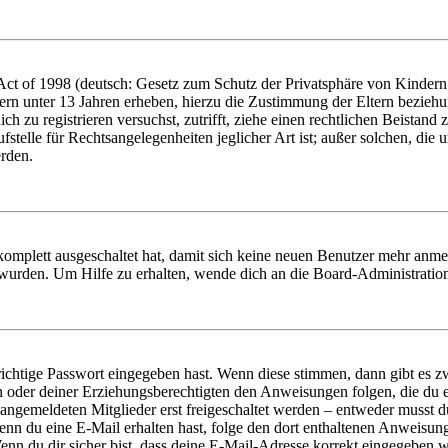
t of 1998 (deutsch: Gesetz zum Schutz der Privatsphäre von Kindern i
ern unter 13 Jahren erheben, hierzu die Zustimmung der Eltern bezieh
dich zu registrieren versuchst, zutrifft, ziehe einen rechtlichen Beista
stelle für Rechtsangelegenheiten jeglicher Art ist; außer solchen, die
erden.
 komplett ausgeschaltet hat, damit sich keine neuen Benutzer mehr anm
 wurden. Um Hilfe zu erhalten, wende dich an die Board-Administratio
richtige Passwort eingegeben hast. Wenn diese stimmen, dann gibt es
ern oder deiner Erziehungsberechtigten den Anweisungen folgen, die du e
 angemeldeten Mitglieder erst freigeschaltet werden – entweder musst du
. Wenn du eine E-Mail erhalten hast, folge den dort enthaltenen Anweis
nn du dir sicher bist, dass deine E-Mail-Adresse korrekt eingegeben w