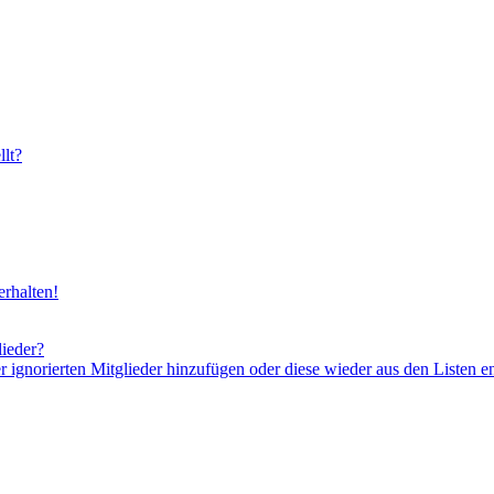
lt?
rhalten!
lieder?
er ignorierten Mitglieder hinzufügen oder diese wieder aus den Listen e