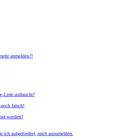
t mehr anmelden?!
e-Liste auftaucht?
 noch falsch!
eigt werden?
e ich aufgefordert, mich anzumelden.