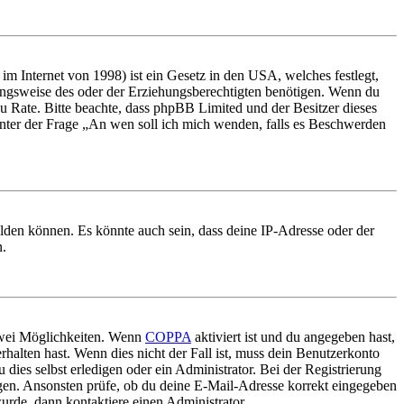
m Internet von 1998) ist ein Gesetz in den USA, welches festlegt,
ungsweise des oder der Erziehungsberechtigten benötigen. Wenn du
nd zu Rate. Bitte beachte, dass phpBB Limited und der Besitzer dieses
 unter der Frage „An wen soll ich mich wenden, falls es Beschwerden
elden können. Es könnte auch sein, dass deine IP-Adresse oder der
n.
 zwei Möglichkeiten. Wenn
COPPA
aktiviert ist und du angegeben hast,
rhalten hast. Wenn dies nicht der Fall ist, muss dein Benutzerkonto
 dies selbst erledigen oder ein Administrator. Bei der Registrierung
ungen. Ansonsten prüfe, ob du deine E-Mail-Adresse korrekt eingegeben
urde, dann kontaktiere einen Administrator.