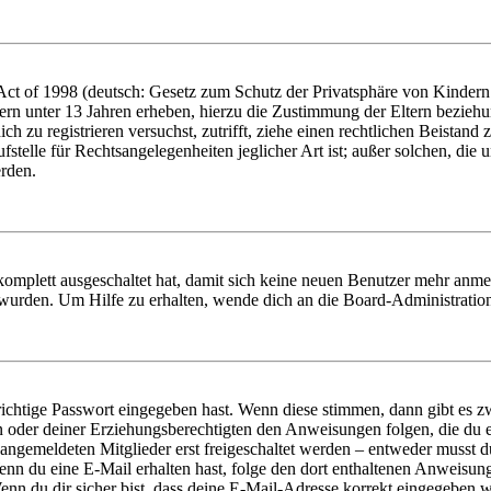
t of 1998 (deutsch: Gesetz zum Schutz der Privatsphäre von Kindern i
ern unter 13 Jahren erheben, hierzu die Zustimmung der Eltern bezieh
dich zu registrieren versuchst, zutrifft, ziehe einen rechtlichen Beista
stelle für Rechtsangelegenheiten jeglicher Art ist; außer solchen, die
erden.
 komplett ausgeschaltet hat, damit sich keine neuen Benutzer mehr anm
 wurden. Um Hilfe zu erhalten, wende dich an die Board-Administratio
richtige Passwort eingegeben hast. Wenn diese stimmen, dann gibt es
ern oder deiner Erziehungsberechtigten den Anweisungen folgen, die du e
 angemeldeten Mitglieder erst freigeschaltet werden – entweder musst du
. Wenn du eine E-Mail erhalten hast, folge den dort enthaltenen Anweis
nn du dir sicher bist, dass deine E-Mail-Adresse korrekt eingegeben w