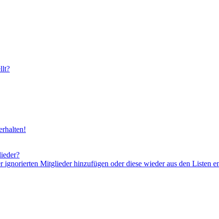
lt?
rhalten!
lieder?
er ignorierten Mitglieder hinzufügen oder diese wieder aus den Listen e