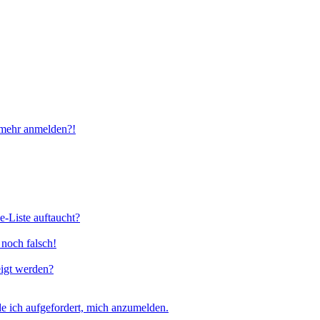
t mehr anmelden?!
e-Liste auftaucht?
 noch falsch!
eigt werden?
e ich aufgefordert, mich anzumelden.