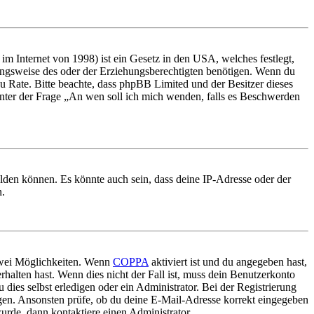
m Internet von 1998) ist ein Gesetz in den USA, welches festlegt,
ungsweise des oder der Erziehungsberechtigten benötigen. Wenn du
nd zu Rate. Bitte beachte, dass phpBB Limited und der Besitzer dieses
 unter der Frage „An wen soll ich mich wenden, falls es Beschwerden
elden können. Es könnte auch sein, dass deine IP-Adresse oder der
n.
 zwei Möglichkeiten. Wenn
COPPA
aktiviert ist und du angegeben hast,
rhalten hast. Wenn dies nicht der Fall ist, muss dein Benutzerkonto
 dies selbst erledigen oder ein Administrator. Bei der Registrierung
ungen. Ansonsten prüfe, ob du deine E-Mail-Adresse korrekt eingegeben
urde, dann kontaktiere einen Administrator.