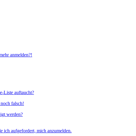
t mehr anmelden?!
e-Liste auftaucht?
 noch falsch!
eigt werden?
e ich aufgefordert, mich anzumelden.