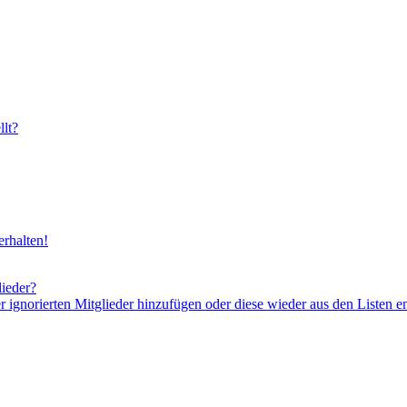
lt?
rhalten!
lieder?
er ignorierten Mitglieder hinzufügen oder diese wieder aus den Listen e