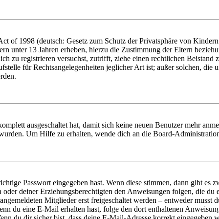
t of 1998 (deutsch: Gesetz zum Schutz der Privatsphäre von Kindern i
ern unter 13 Jahren erheben, hierzu die Zustimmung der Eltern bezieh
dich zu registrieren versuchst, zutrifft, ziehe einen rechtlichen Beista
stelle für Rechtsangelegenheiten jeglicher Art ist; außer solchen, die
erden.
 komplett ausgeschaltet hat, damit sich keine neuen Benutzer mehr anm
 wurden. Um Hilfe zu erhalten, wende dich an die Board-Administratio
richtige Passwort eingegeben hast. Wenn diese stimmen, dann gibt es
ern oder deiner Erziehungsberechtigten den Anweisungen folgen, die du e
 angemeldeten Mitglieder erst freigeschaltet werden – entweder musst du
. Wenn du eine E-Mail erhalten hast, folge den dort enthaltenen Anweis
nn du dir sicher bist, dass deine E-Mail-Adresse korrekt eingegeben w