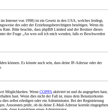
m Internet von 1998) ist ein Gesetz in den USA, welches festlegt,
ungsweise des oder der Erziehungsberechtigten benötigen. Wenn du
nd zu Rate. Bitte beachte, dass phpBB Limited und der Besitzer dieses
 unter der Frage „An wen soll ich mich wenden, falls es Beschwerden
elden können. Es könnte auch sein, dass deine IP-Adresse oder der
n.
 zwei Möglichkeiten. Wenn
COPPA
aktiviert ist und du angegeben hast,
rhalten hast. Wenn dies nicht der Fall ist, muss dein Benutzerkonto
 dies selbst erledigen oder ein Administrator. Bei der Registrierung
ungen. Ansonsten prüfe, ob du deine E-Mail-Adresse korrekt eingegeben
urde, dann kontaktiere einen Administrator.